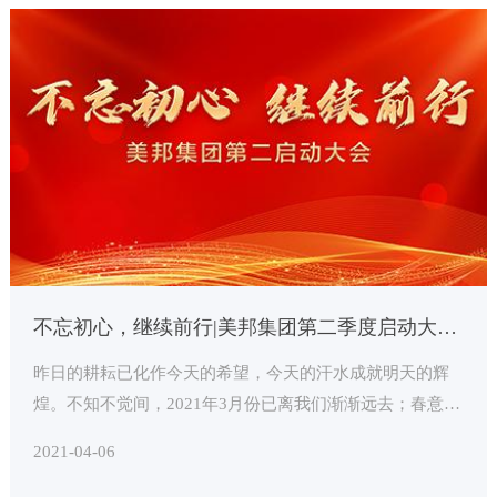
不忘初心，继续前行|美邦集团第二季度启动大会隆重举行
昨日的耕耘已化作今天的希望，今天的汗水成就明天的辉
煌。不知不觉间，2021年3月份已离我们渐渐远去；春意盎
然，阳光明媚，正是人间四月天。2021年4月6日，美邦集
2021-04-06
团第二季度启动大会在名