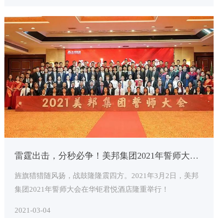
雷霆出击，分秒必争！美邦集团2021年誓师大会圆满举行！
旌旗猎猎随风扬，战鼓隆隆震四方。2021年3月2日，美邦
集团2021年誓师大会在华钜君悦酒店隆重举行！
2021-03-04