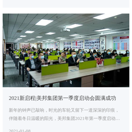
2021新启程|美邦集团第一季度启动会圆满成功
新年的钟声已敲响，时光的车轮又留下一道深深的印痕，
伴随着冬日温暖的阳光，美邦集团2021年第一季度启动大
会正式拉开帷幕。新征程，再出发！
2021-01-08