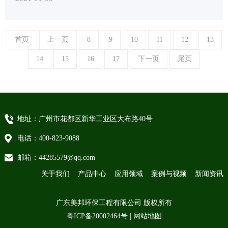
首页
上一页
8
9
10
11
12
13
14
15
16
17
下一页
尾页
地址：广州市花都区新华工业区大布路40号
电话：400-823-9088
邮箱：44285579@qq.com
关于我们
产品中心
应用领域
案例与视频
新闻资讯
广东美邦环保工程有限公司 版权所有
粤ICP备20002464号
|
网站地图