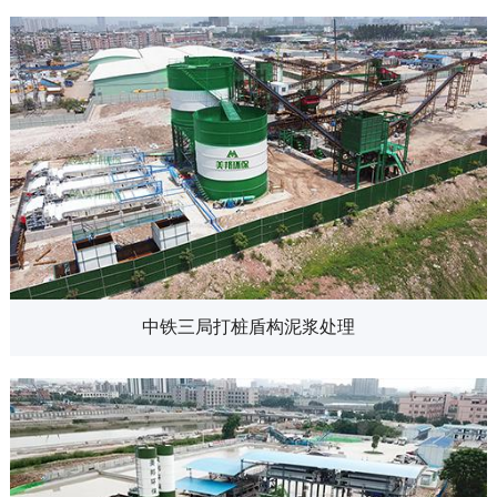
中铁三局打桩盾构泥浆处理