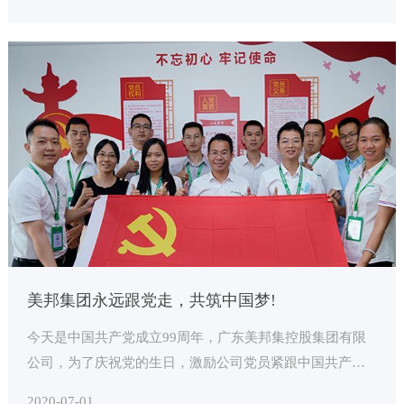
美邦集团永远跟党走，共筑中国梦!
今天是中国共产党成立99周年，广东美邦集控股集团有限
公司，为了庆祝党的生日，激励公司党员紧跟中国共产党
步伐，发挥党支部的战斗堡垒作用和党员和先锋模范作
2020-07-01