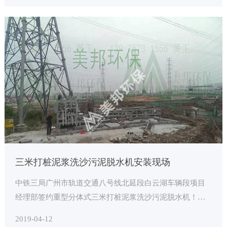
三米打桩泥浆洗沙污泥脱水机安装现场
中铁三局广州市轨道交通八号线北延段白云湖车辆段项目
经理部签约重型分体式三米打桩泥浆洗沙污泥脱水机！感
谢曾总对美邦的信任！以下为设备进场、安装图片！解决
2019-04-12
打桩泥浆洗砂污泥脱水