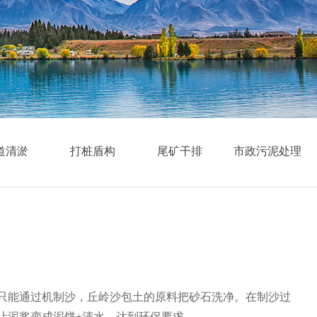
道清淤
打桩盾构
尾矿干排
市政污泥处理
只能通过机制沙，丘岭沙包土的原料把砂石洗净。在制沙过
让泥浆变成泥饼+清水，达到环保要求。