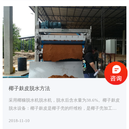
椰子麸皮脱水方法
采用椰糠脱水机脱水机，脱水后含水量为38.6%。椰子麸皮
脱水设备：椰子麸皮是椰子壳的纤维粉，是椰子壳加工后
的副产品或废弃物，是椰子壳纤维加工过程中脱落的纯天
2018-11-10
然有机介质。植物是目