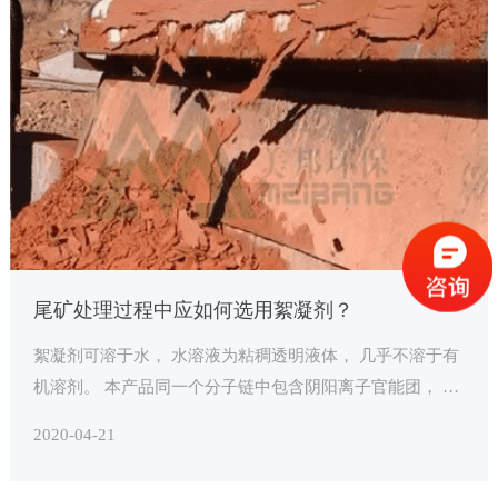
尾矿处理过程中应如何选用絮凝剂？
絮凝剂可溶于水， 水溶液为粘稠透明液体， 几乎不溶于有
机溶剂。 本产品同一个分子链中包含阴阳离子官能团， 可
与矿浆中的颗粒电性中和、 吸附形成架桥， 破坏稳定性，
2020-04-21
达到快速絮凝分